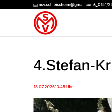
msv.schleissheim@gmail.com
0151/2


4.Stefan-K
18.07.2026
10:45 Uhr