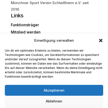
Münchner Sport Verein Schleißheim e.V. seit
2016
Links
Funktionsträger
Mitglied werden
Kontakt
Einwilligung verwalten
Fankollektion
Um dir ein optimales Erlebnis zu bieten, verwenden wir
Fußball
Technologien wie Cookies, um Geräteinformationen zu speichern
und/oder darauf zuzugreifen. Wenn du diesen Technologien
Turnen
zustimmst, können wir Daten wie das Surfverhalten oder eindeutige
Rechtliches
IDs auf dieser Website verarbeiten. Wenn du deine Einwilligung nicht
erteilst oder zurückziehst, können bestimmte Merkmale und
Impressum
Funktionen beeinträchtigt werden.
Datenschutz
Kontakt
Akzeptieren
msv.schleissheim@gmail.com

Ablehnen
0151/25037616
